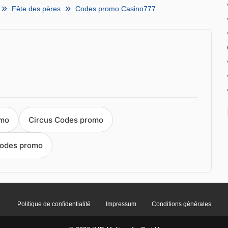
Fête des pères
Codes promo Casino777
omo
Circus Codes promo
odes promo
Politique de confidentialité
Impressum
Conditions générales