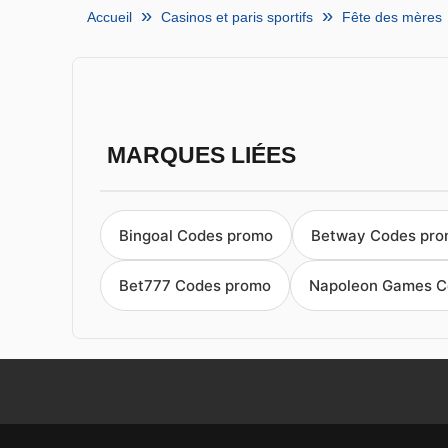
Accueil
Casinos et paris sportifs
Fête des mères
MARQUES LIÉES
Bingoal Codes promo
Betway Codes pr
Bet777 Codes promo
Napoleon Games C